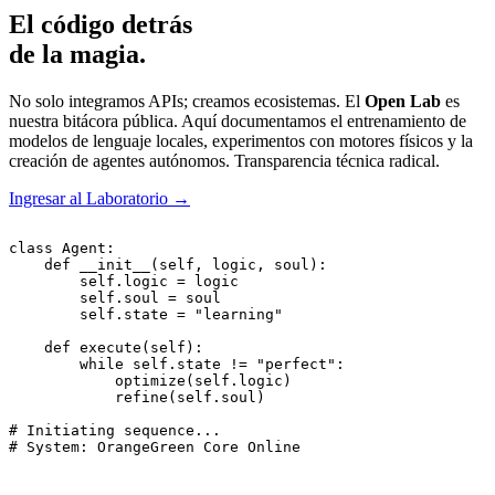
El código detrás
de la magia.
No solo integramos APIs; creamos ecosistemas. El
Open Lab
es
nuestra bitácora pública. Aquí documentamos el entrenamiento de
modelos de lenguaje locales, experimentos con motores físicos y la
creación de agentes autónomos. Transparencia técnica radical.
Ingresar al Laboratorio
→
class Agent:

    def __init__(self, logic, soul):

        self.logic = logic

        self.soul = soul

        self.state = "learning"

    def execute(self):

        while self.state != "perfect":

            optimize(self.logic)

            refine(self.soul)

# Initiating sequence...

# System: OrangeGreen Core Online
